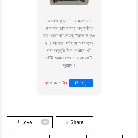
“আলোক কুঞ্জ ১” এর সফলতা ও
পাঠকদের ভালোবাসায় অনুপ্রাণিত
হয়ে প্রকাশিত হয়েছে “আলোক কুঞ্জ
২”। মানবতা, সাহিত্য ও সমাজের
নানা অনুভূতি নিয়ে সাজানো এই
বইটি আমাদের পথচলার আরেকটি
প্রয়াস।
মূল্য: ৩০০ টাকা
বই কিনুন
Love
Share
40