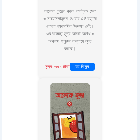
আলোক কুঞ্জের সকল কার্যক্রম সেবা
ও সচেতনতামূলক হওয়ায় এই বইটির
কোনো ব্যবসায়িক উদ্দেশ্য নেই।
এর শুভেচ্ছা মূল্য আমরা অনাথ ও
অসহায় মানুষের কল্যাণে ব্যয়
করবো।
মূল্য: ৩০০ টাকা
বই কিনুন