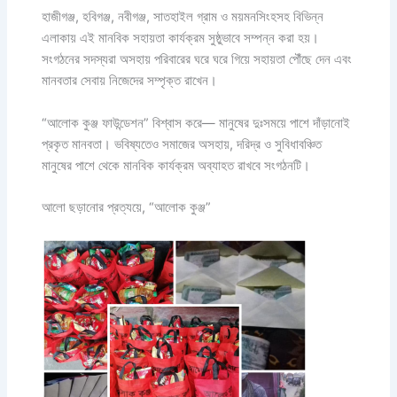
হাজীগঞ্জ, হবিগঞ্জ, নবীগঞ্জ, সাতহাইল গ্রাম ও ময়মনসিংহসহ বিভিন্ন
এলাকায় এই মানবিক সহায়তা কার্যক্রম সুষ্ঠুভাবে সম্পন্ন করা হয়।
সংগঠনের সদস্যরা অসহায় পরিবারের ঘরে ঘরে গিয়ে সহায়তা পৌঁছে দেন এবং
মানবতার সেবায় নিজেদের সম্পৃক্ত রাখেন।
“আলোক কুঞ্জ ফাউন্ডেশন” বিশ্বাস করে— মানুষের দুঃসময়ে পাশে দাঁড়ানোই
প্রকৃত মানবতা। ভবিষ্যতেও সমাজের অসহায়, দরিদ্র ও সুবিধাবঞ্চিত
মানুষের পাশে থেকে মানবিক কার্যক্রম অব্যাহত রাখবে সংগঠনটি।
আলো ছড়ানোর প্রত্যয়ে, “আলোক কুঞ্জ”