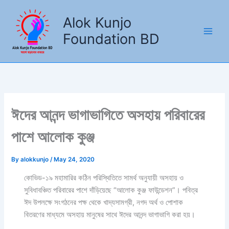
Skip
to
Alok Kunjo
content
Foundation BD
ঈদের আনন্দ ভাগাভাগিতে অসহায় পরিবারের
পাশে আলোক কুঞ্জ
By
alokkunjo
/
May 24, 2020
কোভিড-১৯ মহামারির কঠিন পরিস্থিতিতে সামর্থ অনুযায়ী অসহায় ও
সুবিধাবঞ্চিত পরিবারের পাশে দাঁড়িয়েছে “আলোক কুঞ্জ ফাউন্ডেশন”। পবিত্র
ঈদ উপলক্ষে সংগঠনের পক্ষ থেকে খাদ্যসামগ্রী, নগদ অর্থ ও পোশাক
বিতরণের মাধ্যমে অসহায় মানুষের সাথে ঈদের আনন্দ ভাগাভাগি করা হয়।