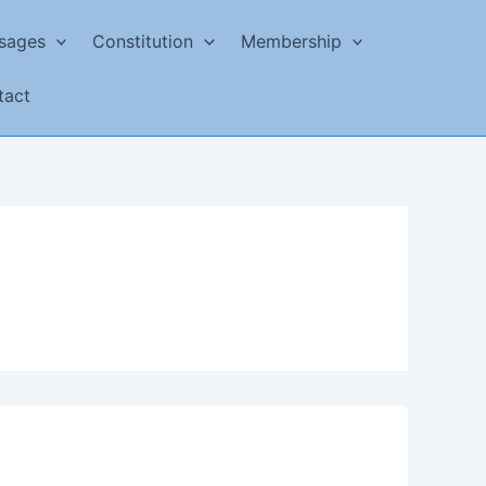
sages
Constitution
Membership
tact