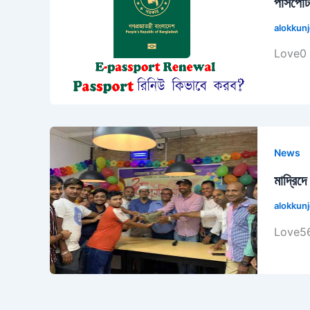
পাসপোর্
alokkun
Love0 
News
মাদ্রিদ
alokkun
Love56