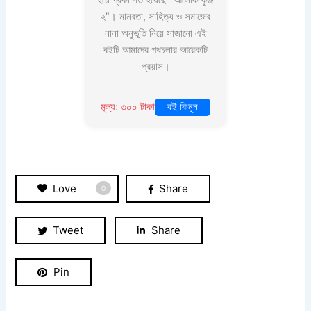
হয়ে প্রকাশিত হয়েছে “আলোক কুঞ্জ
২”। মানবতা, সাহিত্য ও সমাজের
নানা অনুভূতি নিয়ে সাজানো এই
বইটি আমাদের পথচলার আরেকটি
প্রয়াস।
মূল্য: ৩০০ টাকা
বই কিনুন
Love
Share
0
Tweet
Share
Pin