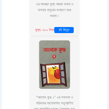
এর শুভেচ্ছা মূল্য আমরা অনাথ ও
অসহায় মানুষের কল্যাণে ব্যয়
করবো।
মূল্য: ৩০০ টাকা
বই কিনুন
“আলোক কুঞ্জ ১” এর সফলতা ও
পাঠকদের ভালোবাসায় অনুপ্রাণিত