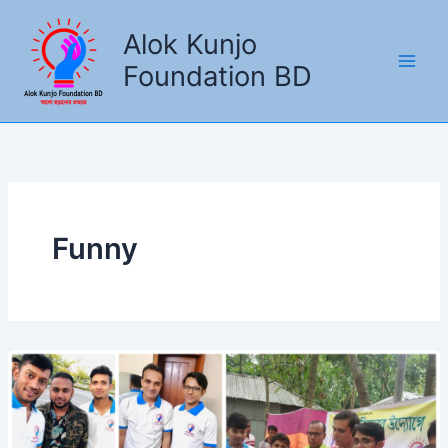
Skip
to
Alok Kunjo
content
Foundation BD
Funny