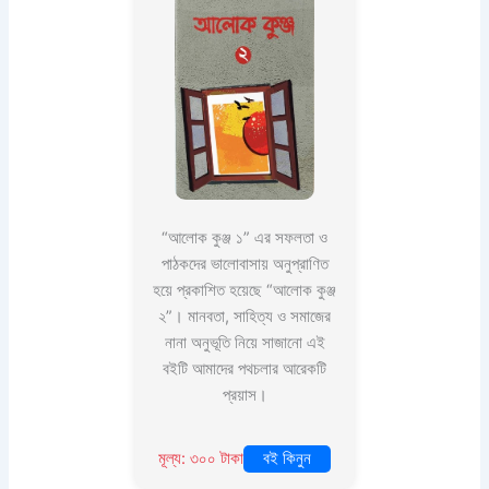
“আলোক কুঞ্জ ১” এর সফলতা ও
পাঠকদের ভালোবাসায় অনুপ্রাণিত
হয়ে প্রকাশিত হয়েছে “আলোক কুঞ্জ
২”। মানবতা, সাহিত্য ও সমাজের
নানা অনুভূতি নিয়ে সাজানো এই
বইটি আমাদের পথচলার আরেকটি
প্রয়াস।
মূল্য: ৩০০ টাকা
বই কিনুন