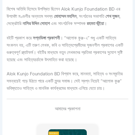
বিশেষ অতিথি হিসেবে উপস্থিত ছিলেন Alok Kunjo Foundation BD এর
উপদেষ্টা মণ্ডলীর অন্যতম সদস্য
মোহাম্মদ মহসিন
, সংগঠনের সভাপতি
শেখ সুজন
,
সেক্রেটারি
নাসির উদ্দিন সোহাগ
এবং সাংগঠনিক সম্পাদক
রহমত ভূঁইয়া
।
বইটি প্রকাশ করে
সপ্তডিঙ্গা প্রকাশনী
। “আলোক কুঞ্জ-২” শুধু একটি সাহিত্য
সংকলন নয়, এটি তরুণ লেখক, কবি ও সাহিত্যপ্রেমীদের সৃজনশীল প্রকাশের একটি
গুরুত্বপূর্ণ প্ল্যাটফর্ম। বইটির মাধ্যমে নতুন লেখকদের প্রতিভা প্রকাশের সুযোগ সৃষ্টি
হয়েছে এবং সাহিত্যচর্চাকে উৎসাহিত করা হয়েছে।
Alok Kunjo Foundation BD বিশ্বাস করে, মানবতা, সাহিত্য ও সংস্কৃতির
সমন্বয়েই গড়ে উঠতে পারে একটি সুন্দর সমাজ। সেই স্বপ্ন নিয়েই “আলোক কুঞ্জ”
ভবিষ্যতেও সাহিত্য ও মানবিক কার্যক্রমের মাধ্যমে এগিয়ে যেতে চায়।
আমাদের প্রকাশনা