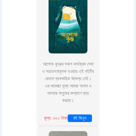
আলোক কুঞ্জের সকল কার্যক্রম সেবা
ও সচেতনতামূলক হওয়ায় এই বইটির
কোনো ব্যবসায়িক উদ্দেশ্য নেই।
এর শুভেচ্ছা মূল্য আমরা অনাথ ও
অসহায় মানুষের কল্যাণে ব্যয়
করবো।
মূল্য: ৩০০ টাকা
বই কিনুন