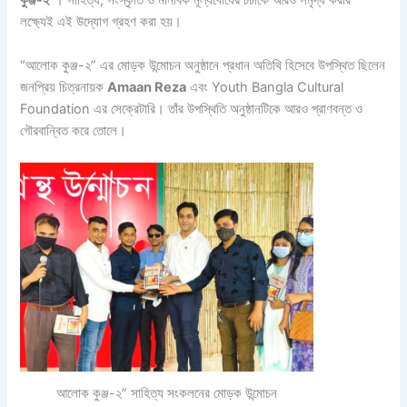
কুঞ্জ-২”
। সাহিত্য, সংস্কৃতি ও মানবিক মূল্যবোধের চর্চাকে আরও সমৃদ্ধ করার
লক্ষ্যেই এই উদ্যোগ গ্রহণ করা হয়।
“আলোক কুঞ্জ-২” এর মোড়ক উন্মোচন অনুষ্ঠানে প্রধান অতিথি হিসেবে উপস্থিত ছিলেন
জনপ্রিয় চিত্রনায়ক
Amaan Reza
এবং Youth Bangla Cultural
Foundation এর সেক্রেটারি। তাঁর উপস্থিতি অনুষ্ঠানটিকে আরও প্রাণবন্ত ও
গৌরবান্বিত করে তোলে।
আলোক কুঞ্জ-২” সাহিত্য সংকলনের মোড়ক উন্মোচন