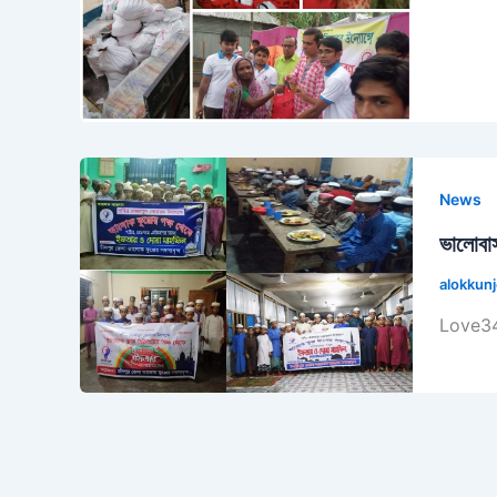
News
ভালোবাস
alokkun
Love34