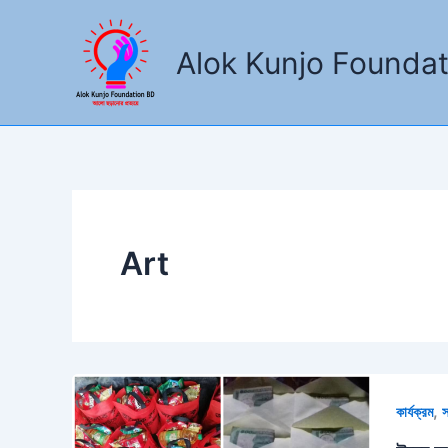
Skip
to
Alok Kunjo Founda
content
Art
,
কার্যক্রম
স