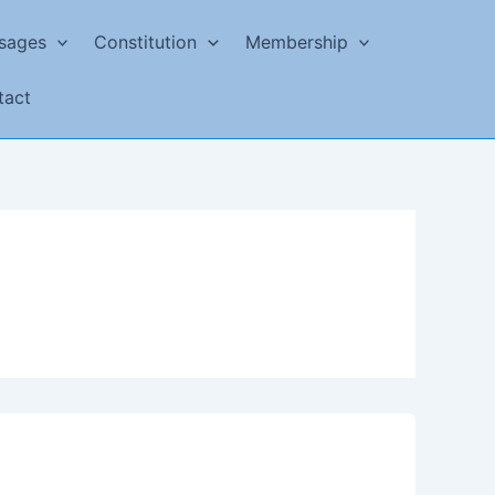
sages
Constitution
Membership
tact