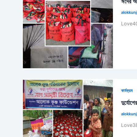
ঈদের আন
alokkun
Love40
কার্যক্রম
দুর্যোগ
alokkun
Love38